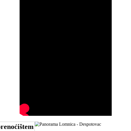
prenoćištem