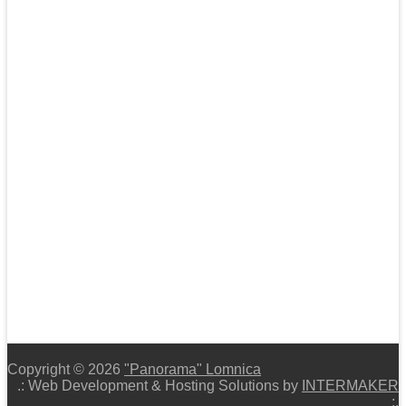
Copyright © 2026
"Panorama" Lomnica
.: Web Development & Hosting Solutions by
INTERMAKER
:.