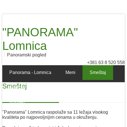
"PANORAMA"
Lomnica
Panoramski pogled
+381 63 8 520 558
Panorama - Lomnica
Meni
Smeštaj
Smeštaj
Galerija
Turizam
Kako do nas
Kontakt
"Panorama" Lomnica raspolaže sa 11 ležaja visokog
kvaliteta po najpovoljnijim cenama u okruženju.