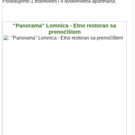
Posedujemo 1 trokrevetni i 4 dvokrevetna apartmana.
"Panorama" Lomnica - Etno restoran sa
prenoćištem