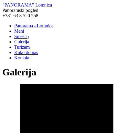
"PANORAMA" Lomnica
Panoramski pogled
+381 63 8 520 558
Panorama - Lomnica
Meni
Smeštaj
Galerija
Turizam
Kako do nas
Kontakt
Galerija