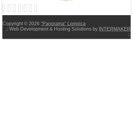
Copyright © 2026
"Panorama" Lomnica
.: Web Development & Hosting Solutions by
INTERMAKER
:.