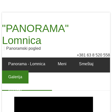
"PANORAMA"
Lomnica
Panoramski pogled
+381 63 8 520 558
Panorama - Lomnica
Meni
Smeštaj
Galerija
Galerija
Turizam
Kako do nas
Kontakt